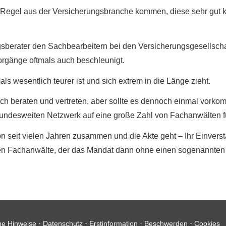
r Regel aus der Versicherungsbranche kommen, diese sehr gut 
ungsberater den Sachbearbeitern bei den Versicherungsgesellsc
orgänge oftmals auch beschleunigt.
als wesentlich teurer ist und sich extrem in die Länge zieht.
ch beraten und vertreten, aber sollte es dennoch einmal vorkom
ndesweiten Netzwerk auf eine große Zahl von Fachanwälten fü
hon seit vielen Jahren zusammen und die Akte geht – Ihr Einve
nden Fachanwälte, der das Mandat dann ohne einen sogenannten
·
·
·
·
he Hinweise
Datenschutz
Erstinformation
Beschwerden
Cookies