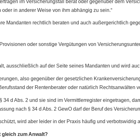
ägen im Versicherungsfall berät oder gegenüber dem Versicher
en oder in anderer Weise von ihm abhängig zu sein.“
hre Mandanten rechtlich beraten und auch außergerichtlich geg
 Provisionen oder sonstige Vergütungen von Ver­si­che­rungs­un­
lt, ausschließlich auf der Seite seines Mandanten und wird auc
rungen, also gegenüber der gesetzlichen Kranken­ver­si­che­run
 Berufsstand der Rentenberater oder natürlich Rechtsanwälten v
 34 d Abs. 2 und sie sind im Vermittlerregister eingetragen, da
assung nach § 34 d Abs. 2 GewO darf der Beruf des Versicheru
hützt, wird aber leider in der Praxis häufig und verbotswidrig 
 gleich zum Anwalt?