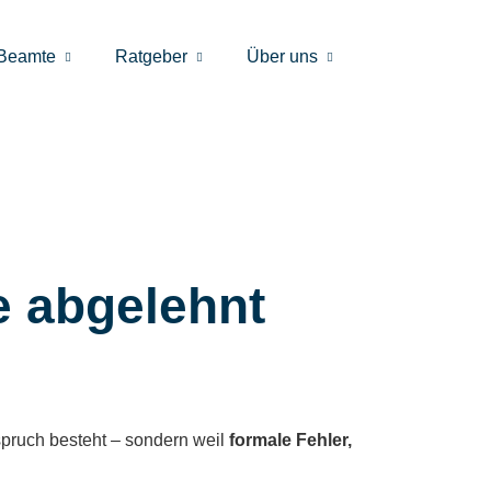
Beamte
Ratgeber
Über uns
e abgelehnt
nspruch besteht – sondern weil
formale Fehler,