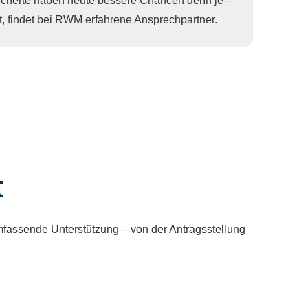
sicherte haben heute bessere Chancen denn je –
t, findet bei RWM erfahrene Ansprechpartner.
t
 umfassende Unterstützung – von der Antragsstellung