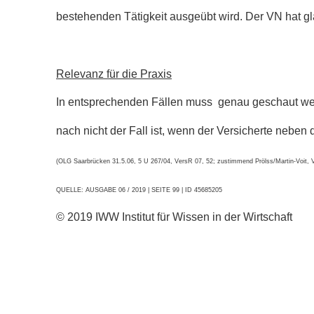
bestehenden Tätigkeit ausgeübt wird. Der VN hat glau
Relevanz für die Praxis
In entsprechenden Fällen muss genau geschaut werde
nach nicht der Fall ist, wenn der Versicherte neben 
(OLG Saarbrücken 31.5.06, 5 U 267/04, VersR 07, 52; zustimmend Prölss/Martin-Voit,
QUELLE: AUSGABE 06 / 2019 | SEITE 99 | ID 45685205
© 2019 IWW Institut für Wissen in der Wirtschaft