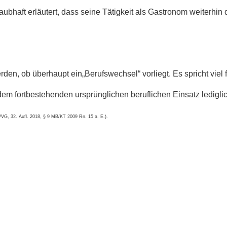
bhaft erläutert, dass seine Tätigkeit als Gastronom weiterhin d
n, ob überhaupt ein„Berufswechsel“ vorliegt. Es spricht viel f
dem fortbestehenden ursprünglichen beruflichen Einsatz lediglic
 VVG,
32. Aufl. 2018, § 9 MB/KT 2009 Rn. 15 a. E.).