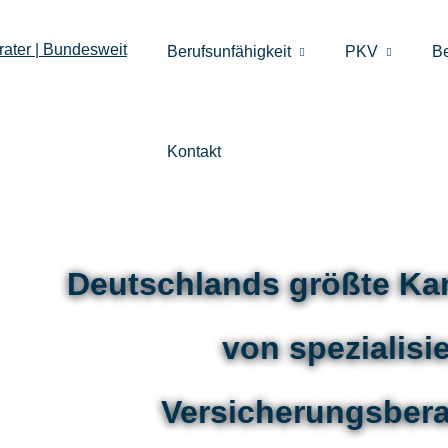
Berufsunfähigkeit
PKV
B
Kontakt
Deutschlands größte Kan
von spezialisi
Versicherungsbera