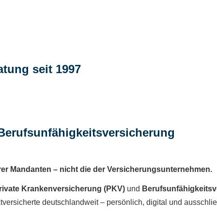
tung seit 1997
 Berufs­unfähig­keitsversicherung
r Mandanten – nicht die der Ver­si­che­rungs­un­ter­neh­men.
rivate Kranken­ver­si­che­rung (PKV)
und
Berufs­unfähig­keits
tversicherte deutschlandweit – persönlich, digital und ausschli