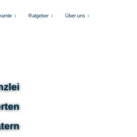
eamte
Ratgeber
Über uns
zlei
erten
tern